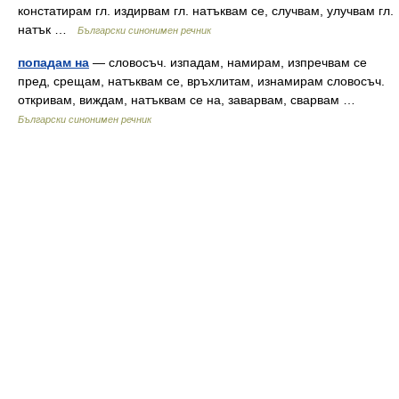
констатирам гл. издирвам гл. натъквам се, случвам, улучвам гл.
натък …
Български синонимен речник
попадам на
— словосъч. изпадам, намирам, изпречвам се
пред, срещам, натъквам се, връхлитам, изнамирам словосъч.
откривам, виждам, натъквам се на, заварвам, сварвам …
Български синонимен речник