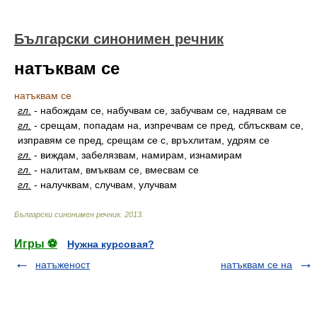
Български синонимен речник
натъквам се
натъквам се
гл.
-
набождам се, набучвам се, забучвам се, надявам се
гл.
-
срещам, попадам на, изпречвам се пред, сблъсквам се,
изправям се пред, срещам се с, връхлитам, удрям се
гл.
-
виждам, забелязвам, намирам, изнамирам
гл.
-
налитам, вмъквам се, вмесвам се
гл.
-
налучквам, случвам, улучвам
Български синонимен речник
.
2013
.
Игры ⚽
Нужна курсовая?
натъженост
натъквам се на