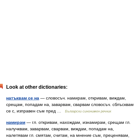
Look at other dictionaries:
натъквам се на
— словосъч. намирам, откривам, виждам,
срещам, попадам на, заварвам, сварвам словосъч. сблъсквам
се с, изправен съм пред …
Български синонимен речник
намирам
— гл. откривам, нахождам, изнамирам, срещам гл.
налучквам, заварвам, сварвам, виждам, попадам на,
налетявам гл. смятам, считам, на мнение съм, преценявам,