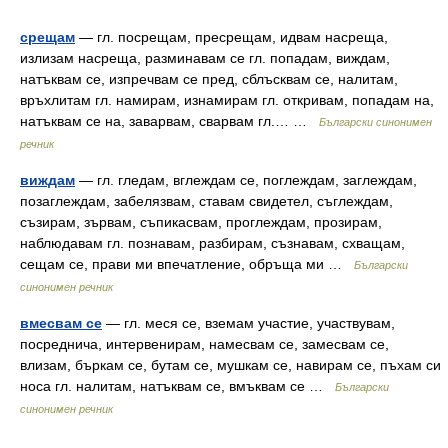
срещам
— гл. посрещам, пресрещам, идвам насреща,
излизам насреща, разминавам се гл. попадам, виждам,
натъквам се, изпречвам се пред, сблъсквам се, налитам,
връхлитам гл. намирам, изнамирам гл. откривам, попадам на,
натъквам се на, заварвам, сварвам гл.… …
Български синонимен
речник
виждам
— гл. гледам, вглеждам се, поглеждам, заглеждам,
позаглеждам, забелязвам, ставам свидетел, съглеждам,
съзирам, зървам, съпикасвам, проглеждам, прозирам,
наблюдавам гл. познавам, разбирам, съзнавам, схващам,
сещам се, прави ми впечатление, обръща ми …
Български
синонимен речник
вмесвам се
— гл. меся се, вземам участие, участвувам,
посреднича, интервенирам, намесвам се, замесвам се,
влизам, бъркам се, бутам се, мушкам се, навирам се, пъхам си
носа гл. налитам, натъквам се, вмъквам се …
Български
синонимен речник