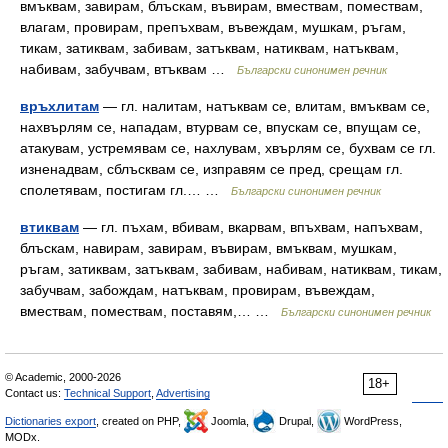
вмъквам, завирам, блъскам, въвирам, вмествам, помествам,
влагам, провирам, препъхвам, въвеждам, мушкам, ръгам,
тикам, затиквам, забивам, затъквам, натиквам, натъквам,
набивам, забучвам, втъквам …
Български синонимен речник
връхлитам
— гл. налитам, натъквам се, влитам, вмъквам се,
нахвърлям се, нападам, втурвам се, впускам се, впущам се,
атакувам, устремявам се, нахлувам, хвърлям се, бухвам се гл.
изненадвам, сблъсквам се, изправям се пред, срещам гл.
сполетявам, постигам гл.… …
Български синонимен речник
втиквам
— гл. пъхам, вбивам, вкарвам, впъхвам, напъхвам,
блъскам, навирам, завирам, въвирам, вмъквам, мушкам,
ръгам, затиквам, затъквам, забивам, набивам, натиквам, тикам,
забучвам, забождам, натъквам, провирам, въвеждам,
вмествам, помествам, поставям,… …
Български синонимен речник
© Academic, 2000-2026
18+
Contact us:
Technical Support
,
Advertising
Dictionaries export
, created on PHP,
Joomla,
Drupal,
WordPress,
MODx.