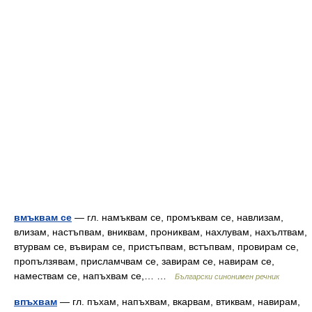
вмъквам се
— гл. намъквам се, промъквам се, навлизам,
влизам, настъпвам, вниквам, прониквам, нахлувам, нахълтвам,
втурвам се, въвирам се, пристъпвам, встъпвам, провирам се,
пропълзявам, присламчвам се, завирам се, навирам се,
намествам се, напъхвам се,… …
Български синонимен речник
впъхвам
— гл. пъхам, напъхвам, вкарвам, втиквам, навирам,